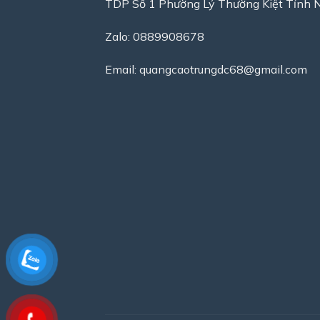
TDP Số 1 Phường Lý Thường Kiệt Tỉnh 
Zalo: 0889908678
Email:
quangcaotrungdc68@gmail.com