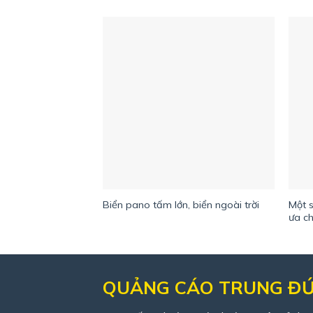
Một 
Biển pano tấm lớn, biển ngoài trời
ưa c
QUẢNG CÁO TRUNG Đ