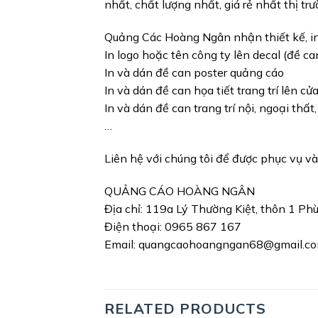
nhất, chất lượng nhất, giá rẻ nhất thị trư
Quảng Các Hoàng Ngân nhận thiết kế, in ấ
In logo hoặc tên công ty lên decal (đề c
In và dán đề can poster quảng cáo
In và dán đề can họa tiết trang trí lên cử
In và dán đề can trang trí nội, ngoại t
…
Liên hệ với chúng tôi để được phục vụ và 
QUẢNG CÁO HOÀNG NGÂN
Địa chỉ: 119a Lý Thường Kiệt, thôn 1 Ph
Điện thoại: 0965 867 167
Email: quangcaohoangngan68@gmail.c
RELATED PRODUCTS