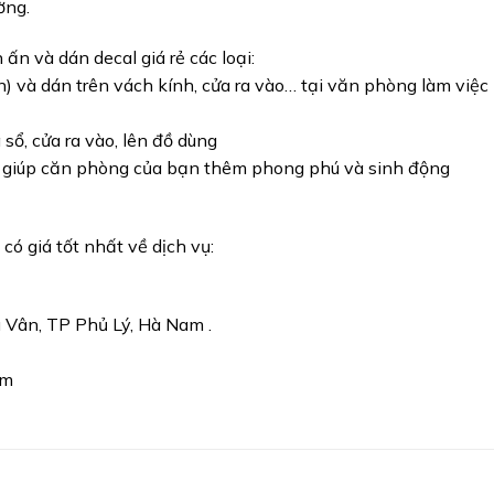
ờng.
n và dán decal giá rẻ các loại:
an) và dán trên vách kính, cửa ra vào… tại văn phòng làm việc
a sổ, cửa ra vào, lên đồ dùng
hất, giúp căn phòng của bạn thêm phong phú và sinh động
có giá tốt nhất về dịch vụ:
ù Vân, TP Phủ Lý, Hà Nam .
om