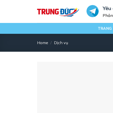
Skip
Yêu 
to
Phản 
content
TRANG
Home
/
Dịch vụ