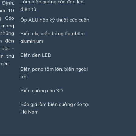
Làm biển quảng cáo đèn led,
 Định,
điện tử
 hơn 10
g Cáo
Ốp ALU hộp kỹ thuật cửa cuốn
ẽ mang
 những
Biển alu, biển bảng ốp nhôm
ển đèn
aluminium
 độc -
Biển đèn LED
ân thủ
hiệu.
Biển pano tấm lớn, biển ngoài
trời
Biển quảng cáo 3D
Báo giá làm biển quảng cáo tại
Hà Nam