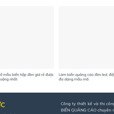
số mẫu biển hộp đèn giá rẻ được
Làm biển quảng cáo đèn led, điệ
huộng nhất
đa dạng mẫu mã
ỨC
Công ty thiết kế và thi cô
BIỂN QUẢNG CÁO chuyên 