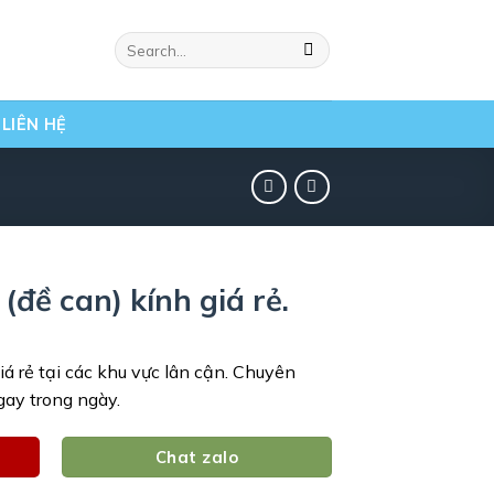
Search
for:
LIÊN HỆ
 (đề can) kính giá rẻ.
á rẻ tại các khu vực lân cận. Chuyên
ngay trong ngày.
Chat zalo