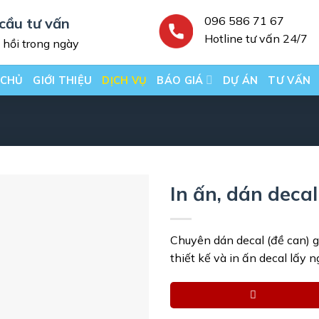
096 586 71 67
cầu tư vấn
Hotline tư vấn 24/7
hồi trong ngày
 CHỦ
GIỚI THIỆU
DỊCH VỤ
BÁO GIÁ
DỰ ÁN
TƯ VẤN
In ấn, dán decal
Chuyên dán decal (đề can) gi
thiết kế và in ấn decal lấy 