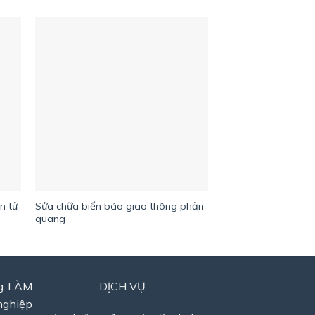
n tử
Sửa chữa biển báo giao thông phản
Biển đèn LED
quang
ng LÀM
DỊCH VỤ
nghiệp