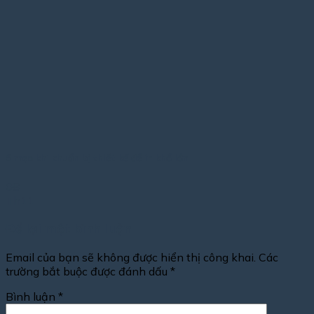
6 mẹo khi chuẩn bị thiết kế để in khổ lớn
08
Th11
Để lại một bình luận
Email của bạn sẽ không được hiển thị công khai.
Các
trường bắt buộc được đánh dấu
*
Bình luận
*